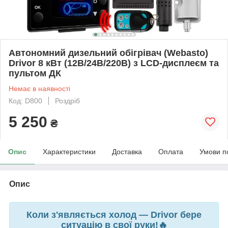
Автономний дизельний обігрівач (Webasto)
Drivor 8 кВт (12В/24В/220В) з LCD-дисплеєм та
пультом ДК
Немає в наявності
Код: D800
Роздріб
5 250
₴
Опис
Характеристики
Доставка
Оплата
Умови п
Опис
Коли з'являється холод — Drivor бере
ситуацію в свої руки!🔥