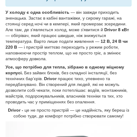
У холоду є одна особливість
— він завжди приходить
зненацька. Застає в кабіні вантажівки, у сирому гаражі, на
стоянці серед ночі чи в кемпері, який промерзає зсередини.
Але там, де з’являється холод, може з’явитися й
Drivor 8 кВт
— обігрівач, який працює швидше, ніж знижується
температура. Варто лише подати живлення —
12 В, 24 В чи
220 В
— і пристрій миттєво переходить у режим роботи,
наповнюючи простір теплом, що не просто гріє, а змінює
атмосферу довкола.
Усе, що потрібно для тепла, зібрано в одному міцному
корпусі.
Без зайвих блоків, без складної інсталяції, без
технічних бар’єрів.
Drivor
працює тихо, упевнено та
передбачувано. Він створений для людей, які не можуть
дозволити собі чекати, поки потеплішає: водіїв, монтажників,
майстрів, подорожувальників, власників техніки та тих, хто
проводить час у приміщеннях без опалення.
Drivor -
це не просто пристрій — це надійність, яку береш із
собою туди, де комфорт потрібно створювати самому!