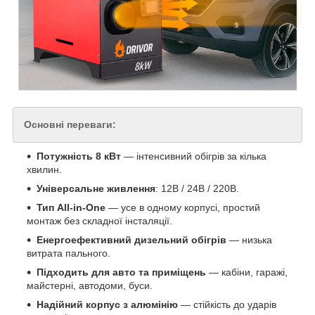
Основні переваги:
Потужність 8 кВт
— інтенсивний обігрів за кілька
хвилин.
Універсальне живлення
: 12В / 24В / 220В.
Тип All-in-One
— усе в одному корпусі, простий
монтаж без складної інсталяції.
Енергоефективний дизельний обігрів
— низька
витрата пального.
Підходить для авто та приміщень
— кабіни, гаражі,
майстерні, автодоми, буси.
Надійний корпус з алюмінію
— стійкість до ударів