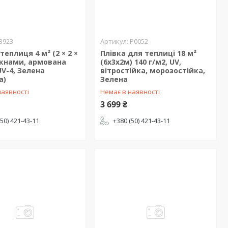
3923
P0052
теплиця 4 м² (2 × 2 ×
Плівка для теплиці 18 м²
вікнами, армована
(6х3х2м) 140 г/м2, UV,
UV-4, Зелена
вітростійка, морозостійка,
а)
Зелена
наявності
Немає в наявності
3 699 ₴
(50) 421-43-11
+380 (50) 421-43-11