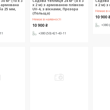
0 м² (10 х 3
Садова теплиця 24 м² (8 х 3
Садова 
, армована
х 2 м) з армованою плівкою
х 2 м) 
ба 25 мм,
UV-4, з вікнами, Прозора
Немає в 
(Польща)
10 900 
Немає в наявності
10 900 ₴
+380 
-11
+380 (50) 421-43-11