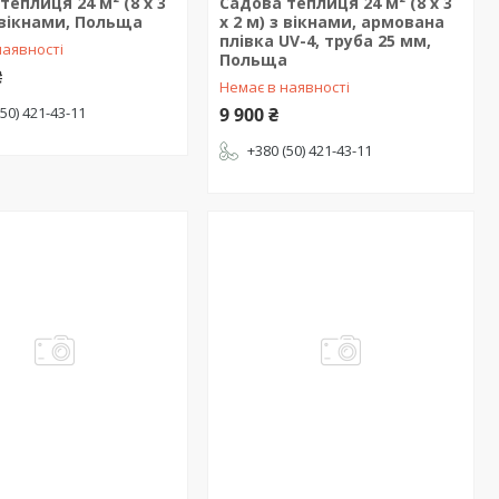
теплиця 24 м² (8 х 3
Садова теплиця 24 м² (8 х 3
з вікнами, Польща
х 2 м) з вікнами, армована
плівка UV-4, труба 25 мм,
наявності
Польща
₴
Немає в наявності
(50) 421-43-11
9 900 ₴
+380 (50) 421-43-11