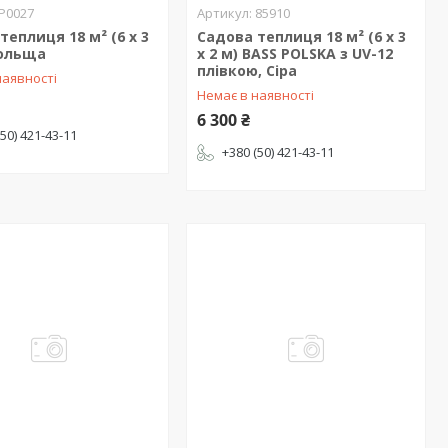
P0027
85910
теплиця 18 м² (6 х 3
Садова теплиця 18 м² (6 х 3
Польща
х 2 м) BASS POLSKA з UV-12
плівкою, Сіра
наявності
Немає в наявності
6 300 ₴
(50) 421-43-11
+380 (50) 421-43-11