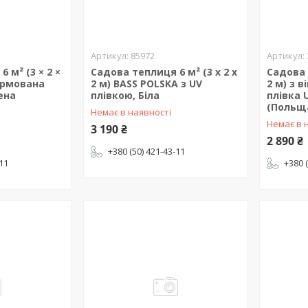
85972
 м² (3 × 2 ×
Садова теплиця 6 м² (3 х 2 х
Садова 
 армована
2 м) BASS POLSKA з UV
2 м) з 
ена
плівкою, Біла
плівка 
(Польщ
Немає в наявності
Немає в 
3 190 ₴
2 890 ₴
+380 (50) 421-43-11
-11
+380 