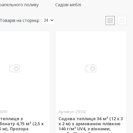
рапельного поливу
Садові меблі
3391
29102
 теплиця з
Садова теплиця 36 м² (12 х 3
онату 4,75 м² (2,5 х
х 2 м) з армованою плівкою
95 м), Прозора
140 г/м² UV4, з вікнами,