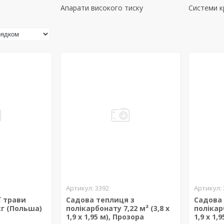
Апарати високого тиску
Системи к
3392
ї трави
Садова теплиця з
Садова
кг (Польша)
полікарбонату 7,22 м² (3,8 х
полікарб
1,9 х 1,95 м), Прозора
1,9 х 1,