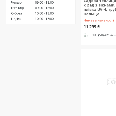
Садова теплиця 3
Четвер
09:00
18:00
х 2 м) з вікнами
Пʼятниця
09:00
18:00
плівка UV-4, тру
Субота
10:00
18:00
Польща
Неділя
10:00
16:00
Немає в наявності
11 299 ₴
+380 (50) 421-43