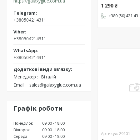
https://galaxyglue.com.ua
1 290 ₴
+380 (50) 421-43
+380504214311
+380504214311
+380504214311
Менеджер
Віталій
Email
sales@galaxyglue.com.ua
Графік роботи
Понеділок
09:00
18:00
Вівторок
09:00
18:00
29101
Середа
09:00
18:00