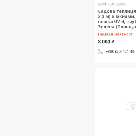
29099
Садова теплиця 1
х 2 м) з вікнами
плівка UV-4, тру
Зелена (Польща
Немає в наявності
8 000 ₴
+380 (50) 421-43