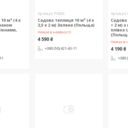
P0025
10 м² (4 х
Садова теплиця 10 м² (4 x
Садова 
ованою
2,5 х 2 м) Зелена (Польща)
× 2 м) 
вікнами,
плівка 
Немає в наявності
(Польщ
4 590 ₴
Немає в 
+380 (50) 421-43-11
4 190 ₴
-11
+380 