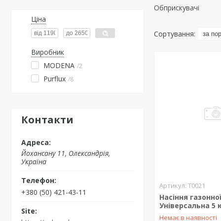
Обприскувачі
Ціна
Виробник
MODENA
2
Purflux
8
Контакти
Йохансану 11, Олександрія,
Україна
T0021
+380 (50) 421-43-11
Насіння газонно
Універсальна 5 
Немає в наявності