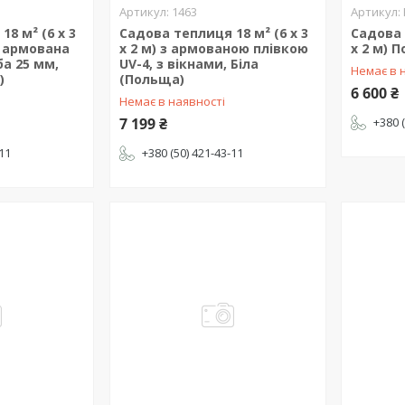
1463
8 м² (6 х 3
Садова теплиця 18 м² (6 х 3
Садова 
, армована
х 2 м) з армованою плівкою
х 2 м) 
ба 25 мм,
UV-4, з вікнами, Біла
Немає в 
)
(Польща)
6 600 ₴
Немає в наявності
7 199 ₴
+380 
-11
+380 (50) 421-43-11