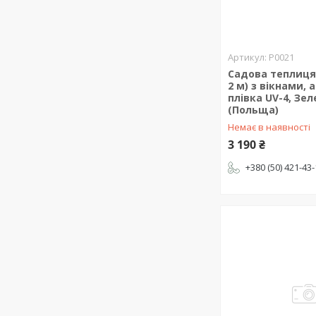
P0021
Садова теплиця 6
2 м) з вікнами,
плівка UV-4, Зел
(Польща)
Немає в наявності
3 190 ₴
+380 (50) 421-43