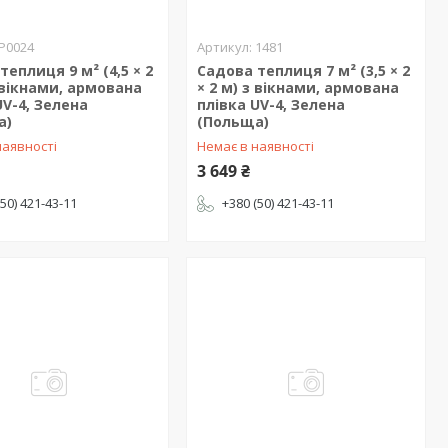
P0024
1481
теплиця 9 м² (4,5 × 2
Садова теплиця 7 м² (3,5 × 2
з вікнами, армована
× 2 м) з вікнами, армована
UV-4, Зелена
плівка UV-4, Зелена
а)
(Польща)
наявності
Немає в наявності
3 649 ₴
(50) 421-43-11
+380 (50) 421-43-11