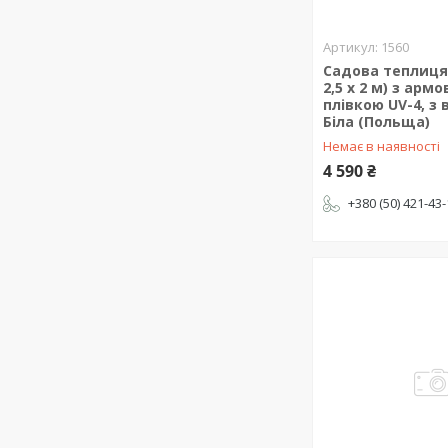
1560
Садова теплиця 
2,5 х 2 м) з арм
плівкою UV-4, з 
Біла (Польща)
Немає в наявності
4 590 ₴
+380 (50) 421-43