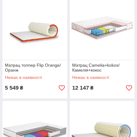
Матрац топпер Flip Orange/
Матрац Camelia+kokos/
Оранж
Камелія+кокос
Немає в наявності
Немає в наявності
5 549
12 147
₴
₴