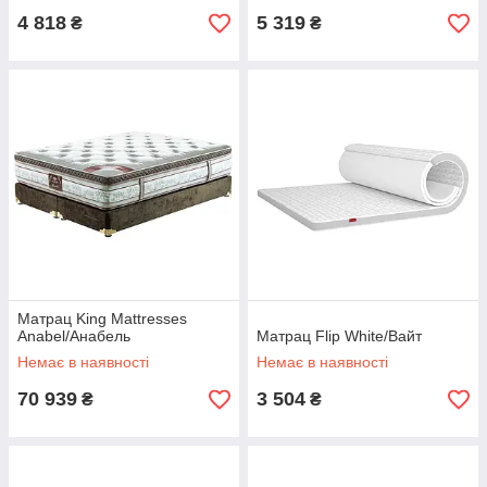
4 818
5 319
₴
₴
Матрац King Mattresses
Anabel/Анабель
Матрац Flip White/Вайт
Немає в наявності
Немає в наявності
70 939
3 504
₴
₴