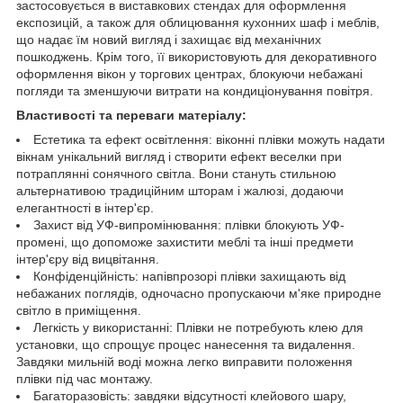
застосовується в виставкових стендах для оформлення
експозицій, а також для облицювання кухонних шаф і меблів,
що надає їм новий вигляд і захищає від механічних
пошкоджень. Крім того, її використовують для декоративного
оформлення вікон у торгових центрах, блокуючи небажані
погляди та зменшуючи витрати на кондиціонування повітря.
Властивості та переваги матеріалу:
Естетика та ефект освітлення: віконні плівки можуть надати
вікнам унікальний вигляд і створити ефект веселки при
потраплянні сонячного світла. Вони стануть стильною
альтернативою традиційним шторам і жалюзі, додаючи
елегантності в інтер'єр.
Захист від УФ-випромінювання: плівки блокують УФ-
промені, що допоможе захистити меблі та інші предмети
інтер'єру від вицвітання.
Конфіденційність: напівпрозорі плівки захищають від
небажаних поглядів, одночасно пропускаючи м'яке природне
світло в приміщення.
Легкість у використанні: Плівки не потребують клею для
установки, що спрощує процес нанесення та видалення.
Завдяки мильній воді можна легко виправити положення
плівки під час монтажу.
Багаторазовість: завдяки відсутності клейового шару,