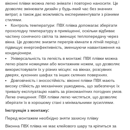
віконні плівки можна легко знімати і повторно наносити. Це
дозволяє змінювати дизайн у будь-який час без значних
витрат, а також дає можливість експериментувати з різними
стилями.
Контроль температури: ПВХ плівка допомагає зберігати
прохолодну температуру в приміщенні, оскільки відбиває
частину сонячного світла та зменшує теплопередачу через
вікна. Це дозволяє знизити перегрів кімнати в літній період і
підвищує енергоефективність, зменшуючи навантаження на
кондиціонери.
Універсальність та легкість в монтажі: ПВХ плівки можна
легко різати ножицями або монтажним ножем, що дозволяє
використовувати їх у різних місцях: на вікнах, розсувних
дверях, кухонних шафах та інших скляних поверхнях.
Довговічність і зносостійкість: віконні плівки ПВХ мають
високу стійкість до механічних ушкоджень, що забезпечує їх
тривалу експлуатацію навіть за різноманітних погодних умов.
Легке очищення: ПВХ плівки легко чистяться, що дозволяє
зберігати їх в хорошому стані з мінімальними зусиллями.
Інструкція з монтажу:
Перед монтажем необхідно зняти захисну плівку
Віконна ПВХ плівка не має клейового шару та кріпиться за