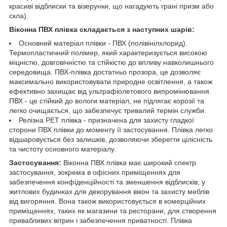
красиві відблиски та візерунки, що нагадують грані призм або
скла).
Віконна ПВХ плівка складається з наступних шарів:
Основний матеріал плівки - ПВХ (полівінілхлорид).
Термопластичний полімер, який характеризується високою
міцністю, довговічністю та стійкістю до впливу навколишнього
середовища. ПВХ-плівка достатньо прозора, це дозволяє
максимально використовувати природне освітлення, а також
ефективно захищає від ультрафіолетового випромінювання.
ПВХ - це стійкий до вологи матеріал, не підлягає корозії та
легко очищається, що забезпечує тривалий термін служби.
Релізна РЕТ плівка - призначена для захисту гладкої
сторони ПВХ плівки до моменту її застосування. Плівка легко
відшаровується без залишків, дозволяючи зберегти цілісність
та чистоту основного матеріалу.
Застосування:
Віконна ПВХ плівка має широкий спектр
застосування, зокрема в офісних приміщеннях для
забезпечення конфіденційності та зменшення відблисків, у
житлових будинках для декорування вікон та захисту меблів
від вигоряння. Вона також використовується в комерційних
приміщеннях, таких як магазини та ресторани, для створення
привабливих вітрин і забезпечення приватності. Плівка