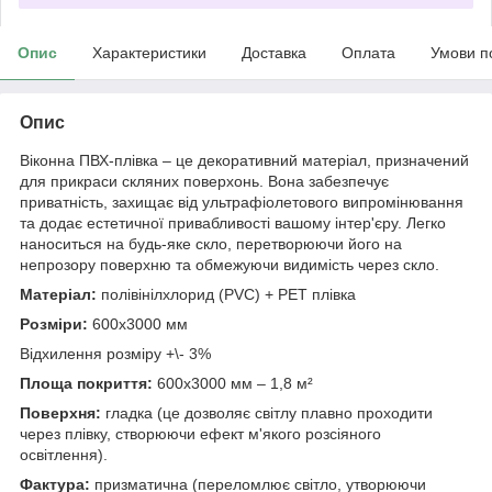
Опис
Характеристики
Доставка
Оплата
Умови п
Опис
Віконна ПВХ-плівка – це декоративний матеріал, призначений
для прикраси скляних поверхонь. Вона забезпечує
приватність, захищає від ультрафіолетового випромінювання
та додає естетичної привабливості вашому інтер'єру. Легко
наноситься на будь-яке скло, перетворюючи його на
непрозору поверхню та обмежуючи видимість через скло.
Матеріал:
полівінілхлорид (PVC) + РЕТ плівка
Розміри:
600х3000 мм
Відхилення розміру +\- 3%
Площа покриття:
600х3000 мм – 1,8 м²
Поверхня:
гладка (це дозволяє світлу плавно проходити
через плівку, створюючи ефект м'якого розсіяного
освітлення).
Фактура:
призматична (переломлює світло, утворюючи