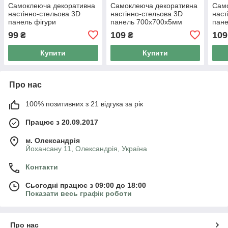
Самоклеюча декоративна
Самоклеюча декоративна
Сам
настінно-стельова 3D
настінно-стельова 3D
наст
панель фігури
панель 700х700х5мм
пан
700х700х4мм (114) SW-
(185) SW-00000490
Плит
99
109
109
₴
₴
00000006
000
Купити
Купити
Про нас
100% позитивних з 21 відгука за рік
Працює з 20.09.2017
м. Олександрія
Йохансану 11, Олександрія, Україна
Контакти
Сьогодні працює з 09:00 до 18:00
Показати весь графік роботи
Про нас