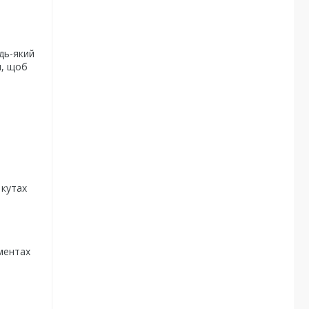
дь-який
и, щоб
 кутах
ументах