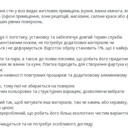
 стін у всіх видах житлових приміщень (кухня, ванна кімната, в
 (офісні приміщення, зони рецепцій, магазини, салони краси або 
нших рівних поверхонь.
щує її логістику, установку та забезпечує довгий термін служби.
 монтажним ножем, не потребує додаткових матеріалів чи
ться і не деформується. Відсоток обрізу становить 1%, що є найк
логи та пари, а також до появи плісняви, що робить його придатн
их як ванни та кухні. Плитка підходить для створення фартуха ку
м;
яки наявності повітряних прошарків та додатковому алюмінієвому
к, тому пил не збирається на поверхні;
нітних кольорових та структурних варіаціях, дозволяючи вибрати
ий так, щоб імітувати інші матеріали, такі як камінь або кераміку,
 ціною;
 перероблений, що робить його більш екологічно чистим варіанто
очищується та не потребує особливого догляду.