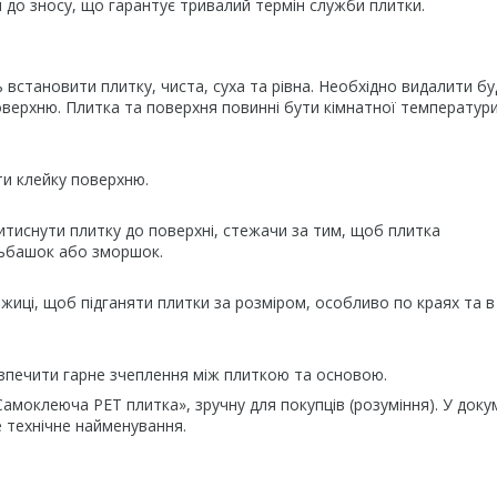
им до зносу, що гарантує тривалий термін служби плитки.
 встановити плитку, чиста, суха та рівна. Необхідно видалити бу
 поверхню. Плитка та поверхня повинні бути кімнатної температур
ти клейку поверхню.
итиснути плитку до поверхні, стежачи за тим, щоб плитка
льбашок або зморшок.
иці, щоб підганяти плитки за розміром, особливо по краях та в
зпечити гарне зчеплення між плиткою та основою.
амоклеюча PET плитка», зручну для покупців (розуміння). У док
 технічне найменування.