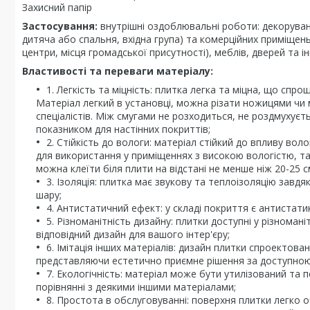
Захисний папір
Застосування:
внутрішні оздоблювальні роботи: декорування
дитяча або спальня, вхідна група) та комерційних приміщень
центри, місця громадської присутності), меблів, дверей та і
Властивості та переваги матеріалу:
1. Легкість та міцність: плитка легка та міцна, що спро
Матеріал легкий в установці, можна різати ножицями чи
спеціалістів. Між смугами не розходиться, не роздмухує
показником для настінних покриттів;
2. Стійкість до вологи: матеріал стійкий до впливу во
для використання у приміщеннях з високою вологістю, так
можна клеїти біля плити на відстані не менше ніж 20-25 с
3. Ізоляція: плитка має звукову та теплоізоляцію завд
шару;
4. Антистатичний ефект: у складі покриття є антистати
5. Різноманітність дизайну: плитки доступні у різнома
відповідний дизайн для вашого інтер'єру;
6. Імітація інших матеріалів: дизайн плитки спроектован
представляючи естетично приємне рішення за доступною
7. Екологічність: матеріал може бути утилізований та
порівнянні з деякими іншими матеріалами;
8. Простота в обслуговуванні: поверхня плитки легко 