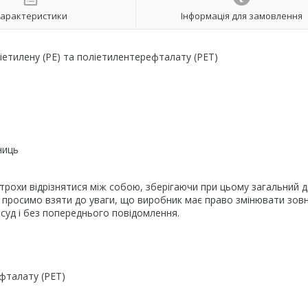
арактеристики
Інформація для замовлення
ліетилену (PE) та поліетилентерефталату (PET)
иниць
трохи відрізнятися між собою, зберігаючи при цьому загальний 
ж просимо взяти до уваги, що виробник має право змінювати зовн
зсуд і без попереднього повідомлення.
ефталату (PET)