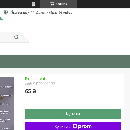
Кошик
Йохансану 11, Олександрія, Україна
В наявності
Код:
SW-00002332
65 ₴
Купити
Купити з