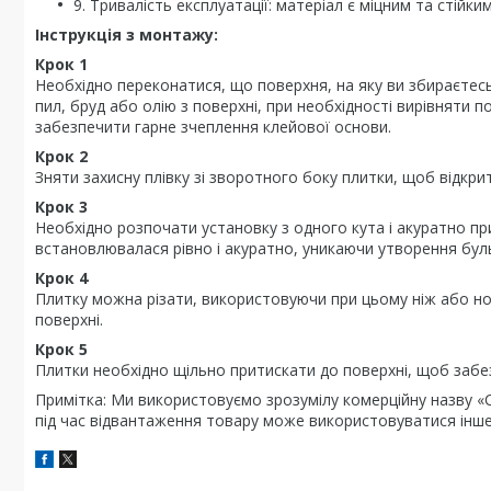
9. Тривалість експлуатації: матеріал є міцним та стійк
Інструкція з монтажу:
Крок 1
Необхідно переконатися, що поверхня, на яку ви збираєтесь
пил, бруд або олію з поверхні, при необхідності вирівняти
забезпечити гарне зчеплення клейової основи.
Крок 2
Зняти захисну плівку зі зворотного боку плитки, щоб відкри
Крок 3
Необхідно розпочати установку з одного кута і акуратно пр
встановлювалася рівно і акуратно, уникаючи утворення бу
Крок 4
Плитку можна різати, використовуючи при цьому ніж або нож
поверхні.
Крок 5
Плитки необхідно щільно притискати до поверхні, щоб забе
Примітка: Ми використовуємо зрозумілу комерційну назву «С
під час відвантаження товару може використовуватися інше