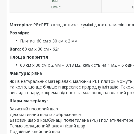
Опис
Х
Матеріал:
PE+PET, складається з суміші двох полімерів: по
Розміри:
Плитка: 60 см х 30 см х 2 мм
Вага:
60 см х 30 см - 62г
Площа покриття
60 см х 30 см х 2 мм – 0,18 м2, кількість на 1 м2 – 6 од
Фактура:
рівна
Як і в натуральних матеріалах, малюнки РЕТ плиток можуть 
та колір, що ще більше підкреслює природну імітацію. Тако
вигляд товару, зокрема відтінок та малюнок, на власний ро
Шари матеріалу:
Захисний прозорий шар
Декоративний шар із зображенням
Базовий шар з комбинації поліетилена (PE) і поліетилентер
Термоізоляционийй алюмінієвий шар
Подвійний клейовий шар