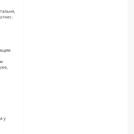
італьня,
фітнес-
ращим
им
хні,
м у