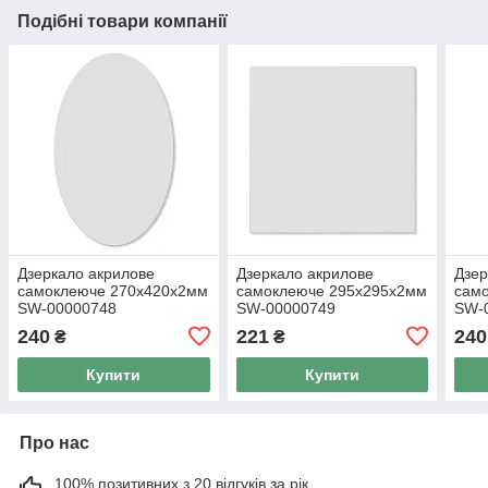
Подібні товари компанії
Дзеркало акрилове
Дзеркало акрилове
Дзер
самоклеюче 270х420х2мм
самоклеюче 295х295х2мм
сам
SW-00000748
SW-00000749
SW-
240
221
240
₴
₴
Купити
Купити
Про нас
100% позитивних з 20 відгуків за рік