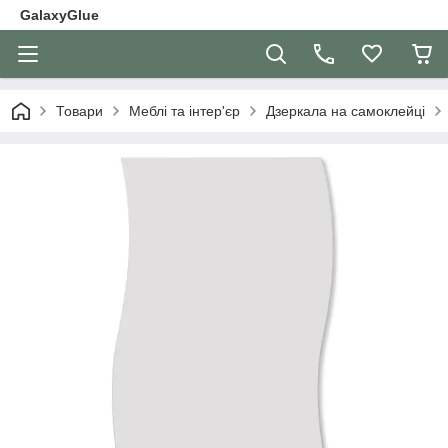
GalaxyGlue
Товари
Меблі та інтер'єр
Дзеркала на самоклейці