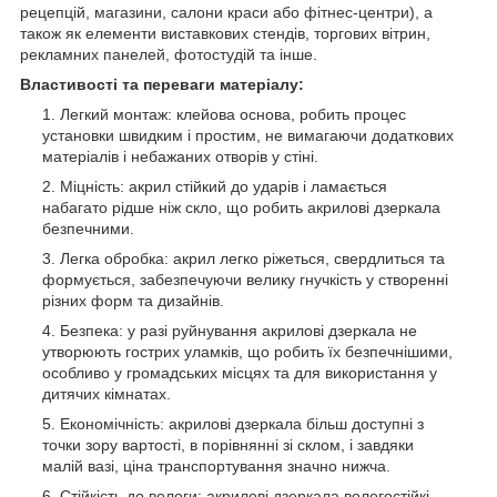
рецепцій, магазини, салони краси або фітнес-центри), а
також як елементи виставкових стендів, торгових вітрин,
рекламних панелей, фотостудій та інше.
Властивості та переваги матеріалу:
Легкий монтаж: клейова основа, робить процес
установки швидким і простим, не вимагаючи додаткових
матеріалів і небажаних отворів у стіні.
Міцність: акрил стійкий до ударів і ламається
набагато рідше ніж скло, що робить акрилові дзеркала
безпечними.
Легка обробка: акрил легко ріжеться, свердлиться та
формується, забезпечуючи велику гнучкість у створенні
різних форм та дизайнів.
Безпека: у разі руйнування акрилові дзеркала не
утворюють гострих уламків, що робить їх безпечнішими,
особливо у громадських місцях та для використання у
дитячих кімнатах.
Економічність: акрилові дзеркала більш доступні з
точки зору вартості, в порівнянні зі склом, і завдяки
малій вазі, ціна транспортування значно нижча.
Стійкість до вологи: акрилові дзеркала вологостійкі,