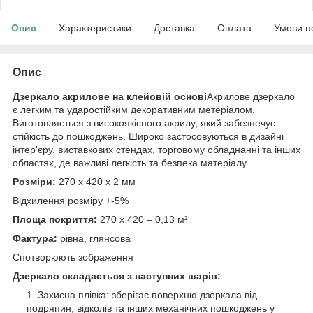
Опис
Характеристики
Доставка
Оплата
Умови п
Опис
Дзеркало акрилове на клейовій основі
Акрилове дзеркало
є легким та ударостійким декоративним метеріалом.
Виготовляється з високоякісного акрилу, який забезпечує
стійкість до пошкоджень. Широко застосовуються в дизайні
інтер'єру, виставкових стендах, торговому обладнанні та інших
областях, де важливі легкість та безпека матеріалу.
Розміри:
270 х 420 х 2 мм
Відхилення розміру +-5%
Площа покриття:
270 х 420 – 0,13 м²
Фактура:
рівна, глянсова
Спотворюють зображення
Дзеркало складається з наступних шарів:
Захисна плівка: зберігає поверхню дзеркала від
подряпин, відколів та інших механічних пошкоджень у