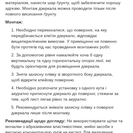
матеріалом, нанести шар ґрунту, щоб забезпечити хорошу
адгезію. Монтаж дзеркала можна проводити тільки після
повного висихання ґрунту.
Монтаж:
Необхідно переконатися, що поверхня, на яку
передбачається клеїти дзеркало, відповідає
вищепереліченим вимогам. У приміщенні не повинно
бути протягів під час проведення монтажних робіт.
За допомогою рівня намалюйте хоча б одну
вертикальну та одну горизонтальну опорні лінії, які
будуть орієнтиром для розміщення дзеркала.
Зняти захисну плівку зі зворотного боку дзеркала,
щоб відкрити клейову поверхню.
Необхідно розпочати установку з одного кута і
акуратно притиснути дзеркало до поверхні, стежачи за
тим, щоб лист лягав рівно та акуратно.
Рекомендується знімати захисну плівку з поверхні
дзеркала лише після монтажу.
Рекомендації щодо догляду:
Не використовувати щітки та
мочалки з абразивними властивостями, мийні засоби з
високою концентрацією лугів чи кислот. Для видалення