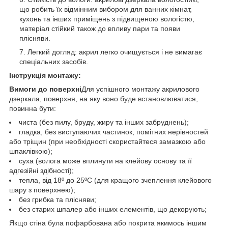
що робить їх відмінним вибором для ванних кімнат,
кухонь та інших приміщень з підвищеною вологістю,
матеріал стійкий також до впливу пари та появи
плісняви.
Легкий догляд: акрил легко очищується і не вимагає
спеціальних засобів.
Інструкція монтажу:
Вимоги до поверхні
Для успішного монтажу акрилового
дзеркала, поверхня, на яку воно буде встановлюватися,
повинна бути:
чиста (без пилу, бруду, жиру та інших забруднень);
гладка, без виступаючих частинок, помітних нерівностей
або тріщин (при необхідності скористайтеся замазкою або
шпаклівкою);
суха (волога може вплинути на клейову основу та її
адгезійні здібності);
тепла, від 18º до 25ºС (для кращого зчеплення клейового
шару з поверхнею);
без грибка та плісняви;
без старих шпалер або інших елементів, що декорують;
Якщо стіна була пофарбована або покрита якимось іншим