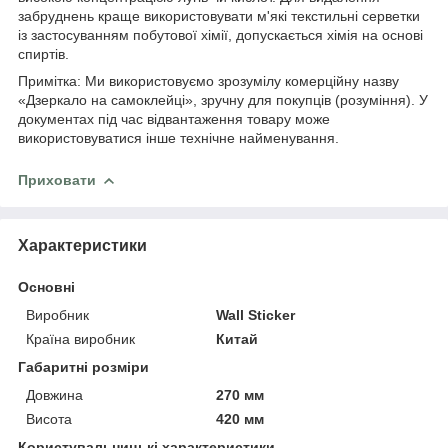
забруднень краще використовувати м'які текстильні серветки
із застосуванням побутової хімії, допускається хімія на основі
спиртів.
Примітка: Ми використовуємо зрозумілу комерційну назву
«Дзеркало на самоклейці», зручну для покупців (розуміння). У
документах під час відвантаження товару може
використовуватися інше технічне найменування.
Приховати
Характеристики
Основні
Виробник
Wall Sticker
Країна виробник
Китай
Габаритні розміри
Довжина
270 мм
Висота
420 мм
Користувальницькі характеристики