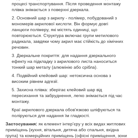
процесі транспортування. Після проведення монтажу
плівка знімається з поверхні дзеркала.
Основний шар з акрилу - полімер, побудований з
мономерів акрилової кислоти. Він формує довгі
ланцюги полімеру, які містять одиниці, що
повторюються. Структура включає групи метилового
радикала, завдяки чому акрил має стійкість до хімічних
речовин.
Дзеркальне покриття: для надання дзеркального
ефекту на підкладку з акрилового листа наноситься
тонкий шар металу (алюмінію або срібла).
Подвійний клейовий шар: нетоксична основа з
високим рівнем адгезії.
Захисна плівка: зберігає клейовий шар від
пересихання та забруднення, легко знімається під час
монтажу.
Краї акрилового дзеркала обов'язково шліфуються та
поліруються для надання їм гладкості.
Застосування:
як елемент інтер'єру у всіх видах житлових
приміщень (кухня, вітальня, дитяча або спальня, вхідна
група) та комерційних приміщень (офісні приміщення, зони