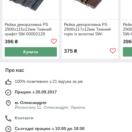
Рейка декоративна PS
Рейка декоративна PS
Рейк
2900х115х12мм Темний
2900х117х12мм Темний
290
графіт SW-00002128
горіх із золотом SW-
SW-
00002131-
396
396
₴
375
₴
Купити
Про нас
100% позитивних з 21 відгука за рік
Працює з 20.09.2017
м. Олександрія
Йохансану 11, Олександрія, Україна
Контакти
Сьогодні працює з 10:00 до 18:00