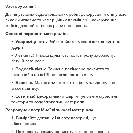
Застосування:
Для внутрішніх оздоблювальних робіт: декорування стін у всіх
видах житлових та комерційних приміщень, декорування
меблів, дверей та інших рівних поверхонь.
Основні переваги матеріалів:
Удароміцність:
Рейки стійкі до механічних впливів та
ударів.
Легкість:
Низька щільність полістиролу забезпечує
легкий вага реек.
Водостійкість:
Захисне полімерне покриття та
основний шар із PS не поглинають вологу.
Безпека:
Матеріали не містять формальдегіду і не
мають запаху.
Естетика:
Декоративний шар імітує різні натуральні
текстури та оздоблювальні матеріали.
Розрахунок потрібної кількості матеріалу:
Виміряйте довжину і висоту поверхні, що
обклеюється.
Помножте довжину на висоту кожної поверхні в