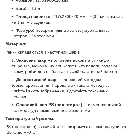
Розміри:
117х2900х20 мм
Вага:
1,13 кг
Площа покриття:
117х2900х20 мм – 0,34 м², кількість
на 1 м² – 3 одиниці.
Фактура:
поверхня рівна або структурна, імітує
натуральні матеріали.
Матеріал:
Рейки складаються з наступних шарів:
Захисний шар
– полімерне покриття стійке до
стирання, механічних пошкоджень та вологи, завдяки
якому, рейки довго зберігають свій естетичний вигляд.
Декоративний шар
– нанесений методом
термоперенесення. Перевагами такого методу є:
чіткість і якість зображення, відсутність токсичних
речовин.
Основний шар PS (полістирол)
- термопластичний
полімер з удароміцними властивостями.
Температурний режим:
PS (полістирол) зазвичай може витримувати температури від
-20°C до +70°C.