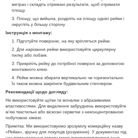
метрах і складіть отримані результати, щоб отримати
площу.
Площу, що вийшла, розділіть на площу однієї рейки і
округліть у більшу сторону.
Інструкція з монтажу:
Підготуйте поверхню, на яку кріпляться рейки.
Для нарізання рейки використовуйте циркулярну
пилку або лобзик.
Прикріпіть рейку до потрібної поверхні за допомогою
монтажного клею.
Рейки можна збирати вертикально чи горизонтально.
Їх також можна закріпити будівельним степлером.
Рекомендації щодо догляду:
Не використовуйте щітки та мочалки з абразивними
властивостями. Для видалення забруднень використовуйте
м'які текстильні або віскозні серветки з неконцентрованою
побутовою хімією.
Примітка: Ми використовуємо зрозумілу комерційну назву
«Рейки», зручну для покупців (розуміння). У документах під
час відвантаження товару може використовуватися інше