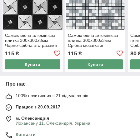
Самоклеюча алюмінієва
Самоклеюча алюмінієва
Само
плитка 300х300х3мм
плитка 300х300х3мм
плит
Чорно-срібна зі стразами
Срібна мозаїка зі
Сріб
SW-00001773
стразами SW-00001824
SW-
115
115
80
₴
₴
(D)
Купити
Купити
Про нас
100% позитивних з 21 відгука за рік
Працює з 20.09.2017
м. Олександрія
Йохансану 11, Олександрія, Україна
Контакти