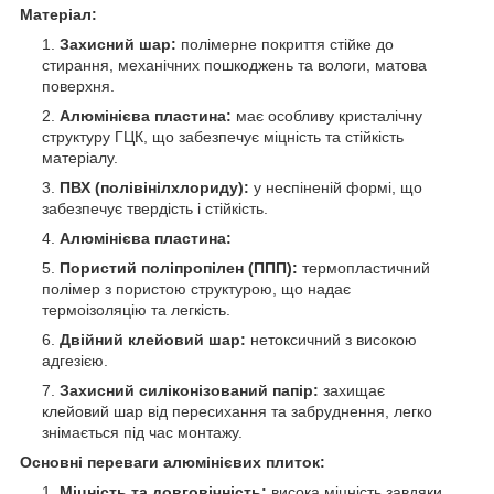
Матеріал:
Захисний шар:
полімерне покриття стійке до
стирання, механічних пошкоджень та вологи, матова
поверхня.
Алюмінієва пластина:
має особливу кристалічну
структуру ГЦК, що забезпечує міцність та стійкість
матеріалу.
ПВХ (полівінілхлориду):
у неспіненій формі, що
забезпечує твердість і стійкість.
Алюмінієва пластина:
Пористий поліпропілен (ППП):
термопластичний
полімер з пористою структурою, що надає
термоізоляцію та легкість.
Двійний клейовий шар:
нетоксичний з високою
адгезією.
Захисний силіконізований папір:
захищає
клейовий шар від пересихання та забруднення, легко
знімається під час монтажу.
Основні переваги алюмінієвих плиток:
Міцність та довговічність:
висока міцність завдяки