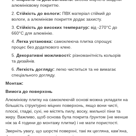
алюмінієвому покриттю.
Стійкість до вологи:
ПВХ матеріал стійкий до
вологи, а алюмінієве покриття додає захисту.
Стійкість до високих температур:
від -270°C до
660°C для алюмінію.
Легка установка:
самоклеюча плитка спрощує
процес без додаткового клею.
Декоративні можливості:
різноманітність кольорів
та дизайнів.
Легкість догляду:
легко чиститься та не вимагає
спеціального догляду.
Монтаж:
Вимога до поверхонь
Алюмінієву плитку на самоклеючій основі можна укладати на
більшість структурно міцних поверхонь, якщо вони чисті,
плоскі, гладкі, сухі, не містять пилу, воску, мильної піни та
жиру. Важливо, щоб основа була покрита ґрунтом (не менше
ніж за 4 години до монтажу плитки) і не мати пористості.
Зверніть увагу, що шорсткі поверхні, такі як цегляна, кам'яна,