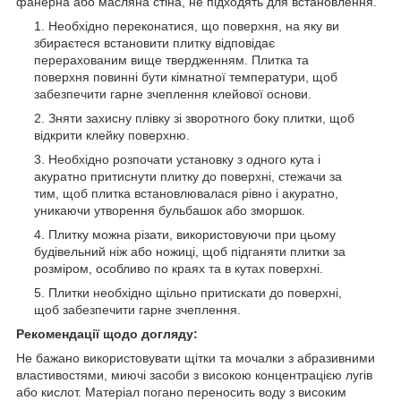
фанерна або масляна стіна, не підходять для встановлення.
Необхідно переконатися, що поверхня, на яку ви
збираєтеся встановити плитку відповідає
перерахованим вище твердженням. Плитка та
поверхня повинні бути кімнатної температури, щоб
забезпечити гарне зчеплення клейової основи.
Зняти захисну плівку зі зворотного боку плитки, щоб
відкрити клейку поверхню.
Необхідно розпочати установку з одного кута і
акуратно притиснути плитку до поверхні, стежачи за
тим, щоб плитка встановлювалася рівно і акуратно,
уникаючи утворення бульбашок або зморшок.
Плитку можна різати, використовуючи при цьому
будівельний ніж або ножиці, щоб підганяти плитки за
розміром, особливо по краях та в кутах поверхні.
Плитки необхідно щільно притискати до поверхні,
щоб забезпечити гарне зчеплення.
Рекомендації щодо догляду:
Не бажано використовувати щітки та мочалки з абразивними
властивостями, миючі засоби з високою концентрацією лугів
або кислот. Матеріал погано переносить воду з високим