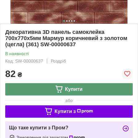
Декоративна 3D панель самоклейка
700х770х5мм Мармур коричневий з золотом
(цегла) (361) SW-00000637
В наявності
Код: SW-00000637
Роздріб
82
₴
Купити
або
Купити з
Що таке купити з Пром?
Замовлення під захистом