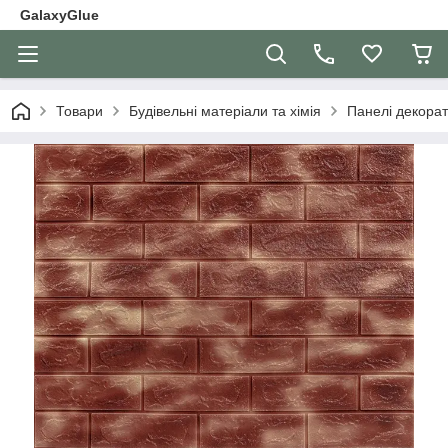
GalaxyGlue
Товари
Будівельні матеріали та хімія
Панелі декорат