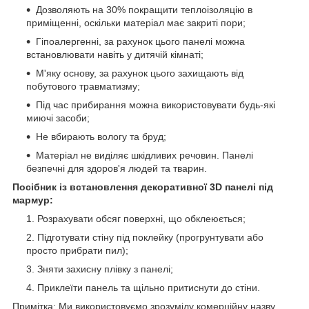
Дозволяють на 30% покращити теплоізоляцію в
приміщенні, оскільки матеріал має закриті пори;
Гіпоалергенні, за рахунок цього панелі можна
встановлювати навіть у дитячій кімнаті;
М'яку основу, за рахунок цього захищають від
побутового травматизму;
Під час прибирання можна використовувати будь-які
миючі засоби;
Не вбирають вологу та бруд;
Матеріал не виділяє шкідливих речовин. Панелі
безпечні для здоров'я людей та тварин.
Посібник із встановлення декоративної 3D панелі під
мармур:
Розрахувати обсяг поверхні, що обклеюється;
Підготувати стіну під поклейку (прогрунтувати або
просто прибрати пил);
Зняти захисну плівку з панелі;
Приклеїти панель та щільно притиснути до стіни.
Примітка: Ми використовуємо зрозумілу комерційну назву