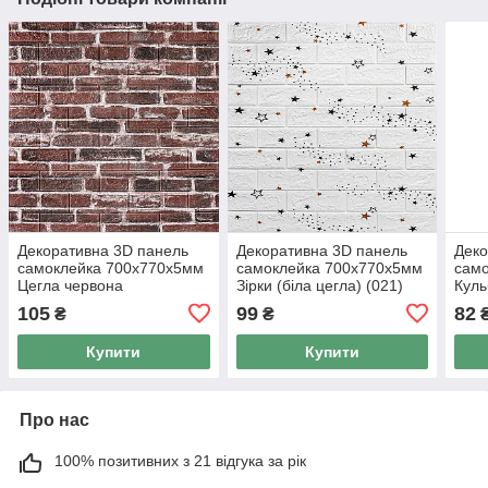
Декоративна 3D панель
Декоративна 3D панель
Деко
самоклейка 700х770х5мм
самоклейка 700х770х5мм
сам
Цегла червона
Зірки (біла цегла) (021)
Куль
Катеринославська (043)
SW-00000086
роже
105
99
82
₴
₴
SW-00000031
000
Купити
Купити
Про нас
100% позитивних з 21 відгука за рік