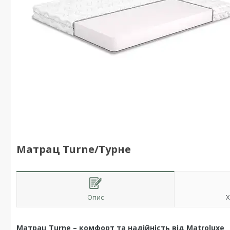
Матрац Turne/Турне
Опис
Х
Матрац Turne – комфорт та надійність від Matroluxe