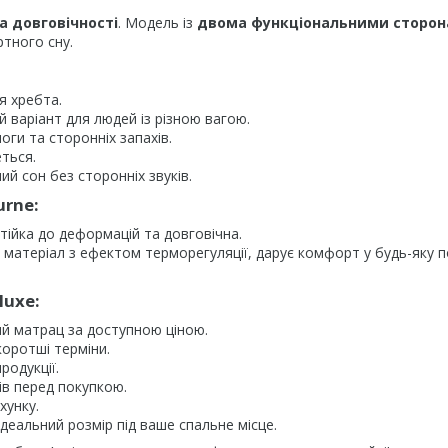
а довговічності
. Модель із
двома функціональними сторо
тного сну.
я хребта.
й варіант для людей із різною вагою.
ги та сторонніх запахів.
еться.
й сон без сторонніх звуків.
urne:
стійка до деформацій та довговічна.
 матеріал з ефектом терморегуляції, дарує комфорт у будь-яку 
luxe:
ий матрац за доступною ціною.
оротші терміни.
родукції.
ів перед покупкою.
хунку.
деальний розмір під ваше спальне місце.