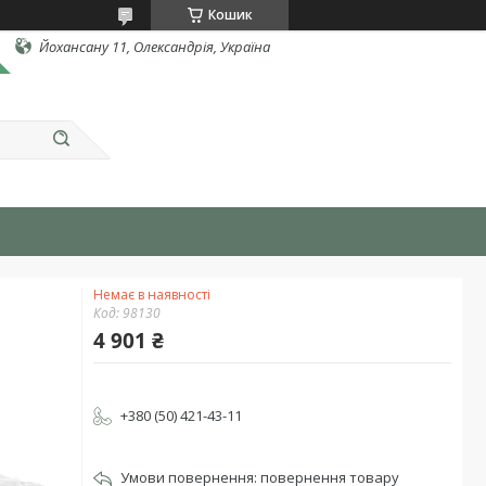
Кошик
Йохансану 11, Олександрія, Україна
Немає в наявності
Код:
98130
4 901 ₴
+380 (50) 421-43-11
повернення товару