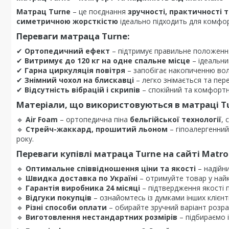
Матрац Turne
– це поєднання
зручності, практичності т
симетричною жорсткістю
ідеально підходить для комфор
Переваги матраца Turne:
✔
Ортопедичний ефект
– підтримує правильне положенн
✔
Витримує до 120 кг на одне спальне місце
– ідеальни
✔
Гарна циркуляція повітря
– запобігає накопиченню воло
✔
Знімний чохол на блискавці
– легко знімається та пер
✔
Відсутність вібрацій і скрипів
– спокійний та комфортни
Матеріали, що використовуються в матраці T
🔹
Air Foam
– ортопедична піна
бельгійської технології
, 
🔹
Стрейч-жаккард, прошитий льоном
– гіпоалергенний
року.
Переваги купівлі матраца Turne на сайті Matro
🔹
Оптимальне співвідношення ціни та якості
– надійн
🔹
Швидка доставка по Україні
– отримуйте товар у найк
🔹
Гарантія виробника 24 місяці
– підтвердження якості п
🔹
Відгуки покупців
– ознайомтесь із думками інших клієнт
🔹
Різні способи оплати
– обирайте зручний варіант розра
🔹
Виготовлення нестандартних розмірів
– підбираємо і