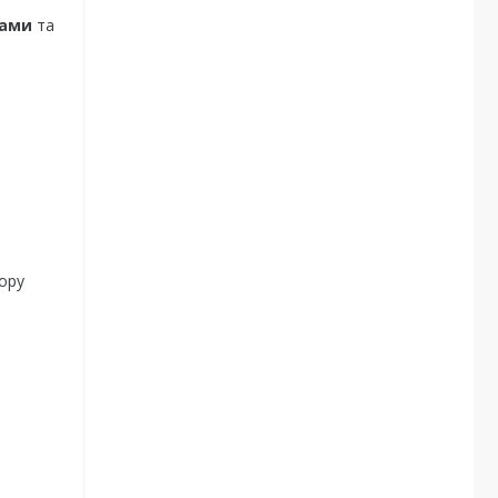
нами
та
пору