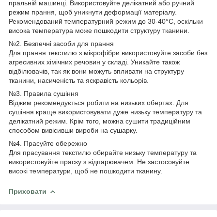
пральній машинці. Використовуйте делікатний або ручний
режим прання, щоб уникнути деформації матеріалу.
Рекомендований температурний режим до 30-40°C, оскільки
висока температура може пошкодити структуру тканини.
№2. Безпечні засоби для прання
Для прання текстилю з мікрофібри використовуйте засоби без
агресивних хімічних речовин у складі. Уникайте також
відбілювачів, так як вони можуть впливати на структуру
тканини, насиченість та яскравість кольорів.
№3. Правила сушіння
Віджим рекомендується робити на низьких обертах. Для
сушіння краще використовувати дуже низьку температуру та
делікатний режим. Крім того, можна сушити традиційним
способом вивісивши вироби на сушарку.
№4. Прасуйте обережно
Для прасування текстилю обирайте низьку температуру та
використовуйте праску з відпарювачем. Не застосовуйте
високі температури, щоб не пошкодити тканину.
Приховати