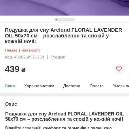
Подушка для сну Arcloud FLORAL LAVENDER
OIL 50x70 см – розслаблення та спокій у
кожній ночі!
Немає в наявності
Код: 4820268971258
Роздріб
439
₴
Опис
Характеристики
Доставка
Оплата
Умови п
Опис
Подушка для сну Arcloud FLORAL LAVENDER OIL
50x70 см – розслаблення та спокій у кожній ночі!
Відчуйте справжній
комфорт та гармонію
з
подушкою