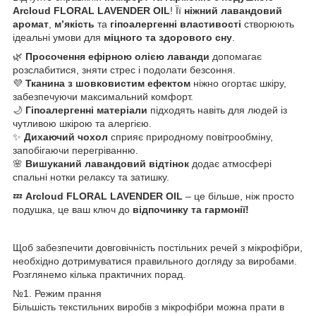
Arcloud FLORAL LAVENDER OIL
! Її
ніжний лавандовий
аромат
,
м’якість
та
гіпоалергенні властивості
створюють
ідеальні умови для
міцного та здорового сну
.
🌿
Просочення ефірною олією лаванди
допомагає
розслабитися, зняти стрес і подолати безсоння.
💜
Тканина з шовковистим ефектом
ніжно огортає шкіру,
забезпечуючи максимальний комфорт.
🌙
Гіпоалергенні матеріали
підходять навіть для людей із
чутливою шкірою та алергією.
✨
Дихаючий чохол
сприяє природному повітрообміну,
запобігаючи перегріванню.
🌸
Вишуканий лавандовий відтінок
додає атмосфері
спальні нотки релаксу та затишку.
💤
Arcloud FLORAL LAVENDER OIL
– це більше, ніж просто
подушка, це ваш ключ до
відпочинку та гармонії!
Щоб забезпечити довговічність постільних речей з мікрофібри,
необхідно дотримуватися правильного догляду за виробами.
Розглянемо кілька практичних порад.
№1. Режим прання
Більшість текстильних виробів з мікрофібри можна прати в