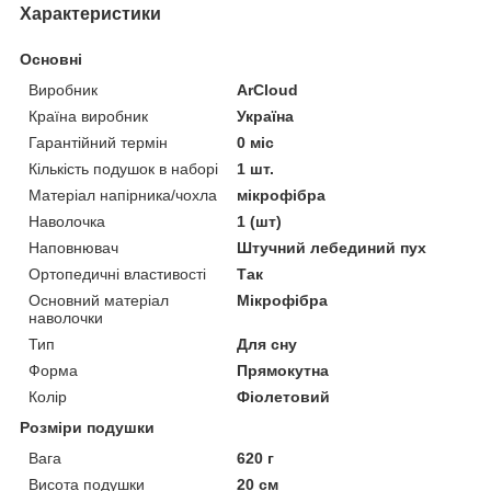
Характеристики
Основні
Виробник
ArCloud
Країна виробник
Україна
Гарантійний термін
0 міс
Кількість подушок в наборі
1 шт.
Матеріал напірника/чохла
мікрофібра
Наволочка
1 (шт)
Наповнювач
Штучний лебединий пух
Ортопедичні властивості
Так
Основний матеріал
Мікрофібра
наволочки
Тип
Для сну
Форма
Прямокутна
Колір
Фіолетовий
Розміри подушки
Вага
620 г
Висота подушки
20 см