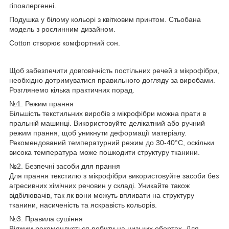
гіпоалергенні.
Подушка у білому кольорі з квітковим принтом. Стьобана
модель з рослинним дизайном.
Cotton створює комфортний сон.
Щоб забезпечити довговічність постільних речей з мікрофібри,
необхідно дотримуватися правильного догляду за виробами.
Розглянемо кілька практичних порад.
№1. Режим прання
Більшість текстильних виробів з мікрофібри можна прати в
пральній машинці. Використовуйте делікатний або ручний
режим прання, щоб уникнути деформації матеріалу.
Рекомендований температурний режим до 30-40°C, оскільки
висока температура може пошкодити структуру тканини.
№2. Безпечні засоби для прання
Для прання текстилю з мікрофібри використовуйте засоби без
агресивних хімічних речовин у складі. Уникайте також
відбілювачів, так як вони можуть впливати на структуру
тканини, насиченість та яскравість кольорів.
№3. Правила сушіння
Віджим рекомендується робити на низьких обертах. Для