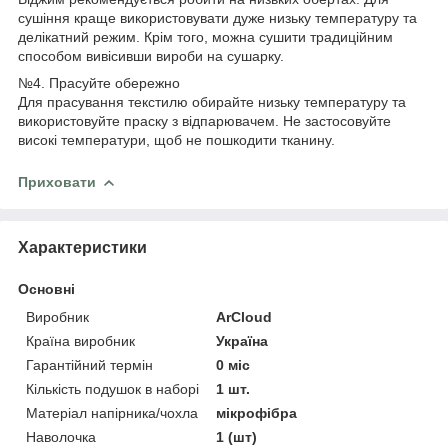
сушіння краще використовувати дуже низьку температуру та
делікатний режим. Крім того, можна сушити традиційним
способом вивісивши вироби на сушарку.
№4. Прасуйте обережно
Для прасування текстилю обирайте низьку температуру та
використовуйте праску з відпарювачем. Не застосовуйте
високі температури, щоб не пошкодити тканину.
Приховати
Характеристики
Основні
Виробник
ArCloud
Країна виробник
Україна
Гарантійний термін
0 міс
Кількість подушок в наборі
1 шт.
Матеріал напірника/чохла
мікрофібра
Наволочка
1 (шт)