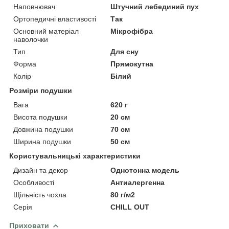
Наповнювач
Штучний лебединий пух
Ортопедичні властивості
Так
Основний матеріал
Мікрофібра
наволочки
Тип
Для сну
Форма
Прямокутна
Колір
Білий
Розміри подушки
Вага
620 г
Висота подушки
20 см
Довжина подушки
70 см
Ширина подушки
50 см
Користувальницькі характеристики
Дизайн та декор
Однотонна модель
Особливості
Антиалергенна
Щільність чохла
80 г/м2
Серія
CHILL OUT
Приховати