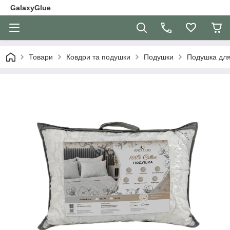
GalaxyGlue
Товари
Ковдри та подушки
Подушки
Подушка для