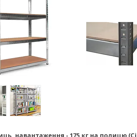
иць, навантаження - 175 кг на полицю (С