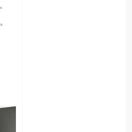
яє
 а