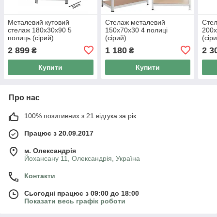
Металевий кутовий
Стелаж металевий
Сте
стелаж 180x30x90 5
150x70x30 4 полиці
200х
полиць (сірий)
(сірий)
(сір
2 899
1 180
2 3
₴
₴
Купити
Купити
Про нас
100% позитивних з 21 відгука за рік
Працює з 20.09.2017
м. Олександрія
Йохансану 11, Олександрія, Україна
Контакти
Сьогодні працює з 09:00 до 18:00
Показати весь графік роботи