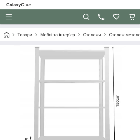
GalaxyGlue
Товари
Меблі та інтер'єр
Стелажи
Стелаж метале