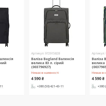
972915828
Валенсія
Валіза Bagland Валенсія
Валіза 
рний
велика 83 л. сірий
велика 
(003796927)
(003796
Немає в наявності
Немає в 
4 590 ₴
4 590 ₴
-11
+380 (50) 421-43-11
+380 