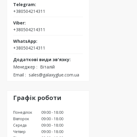
+380504214311
+380504214311
+380504214311
Менеджер
Віталій
Email
sales@galaxyglue.com.ua
Графік роботи
Понеділок
09:00
18:00
Вівторок
09:00
18:00
Середа
09:00
18:00
Четвер
09:00
18:00