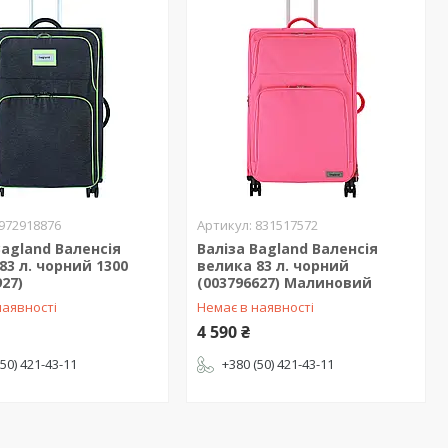
972918876
831517572
Bagland Валенсія
Валіза Bagland Валенсія
83 л. чорний 1300
велика 83 л. чорний
927)
(003796627) Малиновий
наявності
Немає в наявності
4 590 ₴
(50) 421-43-11
+380 (50) 421-43-11