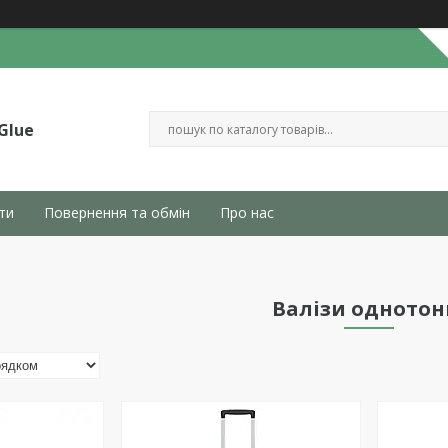
Glue
ти
Повернення та обмін
Про нас
Валізи однотон