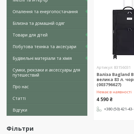
Опалення та енергопостачання
Білизна та домашній одяг
Товари для дітей
Побутова техніка та аксесуари
Будівельні матеріали та хімія
83156031
Сумки, рюкзаки и аксессуары для
Валіза Bagland 
путешествий
велика 83 л. чо
(003796627)
Про нас
Немає в наявності
Статті
4 590 ₴
+380 (50) 421-43
Відгуки
Фільтри