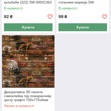
кульбаби (322) SW-00001362
стільники мармур SW-
00002006
В наявності
В наявності
82
99
₴
₴
Купити
Купити
Декоративна 3D панель
самоклейка під помаранчеву
цеглу графіті 700х770х6мм
(025) SW-00000081
Немає в наявності