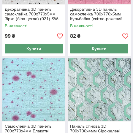
Декоративна 3D панель
Декоративна 3D панель
самоклейка 700х770х5мм
самоклейка 700х770х5мм
Зірки (біла цегла) (021) SW-
Кульбабка (світло-рожевий
00000086
цегла) (022) SW-00000023
В наявності
В наявності
99
82
₴
₴
Купити
Купити
Самоклеюча 3D панель
Панель стінова 3D
700х770х4мм Блакитні
700х700х4мм Сіро-зелені