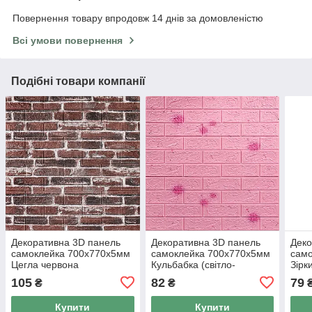
Повернення товару впродовж 14 днів за домовленістю
Всі умови повернення
Подібні товари компанії
Декоративна 3D панель
Декоративна 3D панель
Деко
самоклейка 700х770х5мм
самоклейка 700х770х5мм
сам
Цегла червона
Кульбабка (світло-
Зірк
Катеринославська (043)
рожевий цегла) (022) SW-
000
105
82
79
₴
₴
SW-00000031
00000023
Купити
Купити