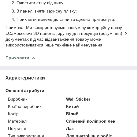
Очистити стіну від пилу;
З панелі зняти захисну плівку;
Приклеїти панель до стіни та щільно притиснути.
Примітка: Ми використовуємо зрозумілу комерційну назву
«Самоклеючі 3D панелі», зручну для покупців (розуміння). У
документах під час відвантаження товару може
використовуватися інше технічне найменування.
Приховати
Характеристики
Основні атрибути
Виробник
Wall Sticker
Країна виробник
Китай
Колір
Білий
Матеріал
Спінений поліпропілен
Покриття
Лак
Тип використання
Для внутрішніх робіт