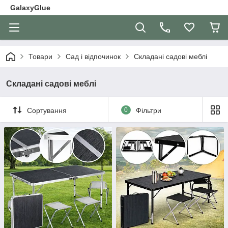
GalaxyGlue
Товари
Сад і відпочинок
Складані садові меблі
Складані садові меблі
Сортування
0
Фільтри