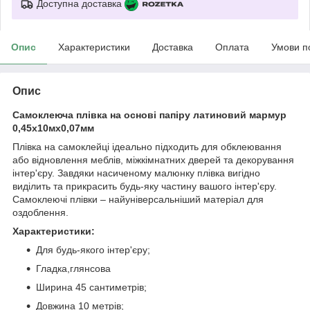
Доступна доставка
Опис
Характеристики
Доставка
Оплата
Умови п
Опис
Самоклеюча плівка на основі папіру латиновий мармур
0,45х10мх0,07мм
Плівка на самоклейці ідеально підходить для обклеювання
або відновлення меблів, міжкімнатних дверей та декорування
інтер'єру. Завдяки насиченому малюнку плівка вигідно
виділить та прикрасить будь-яку частину вашого інтер'єру.
Самоклеючі плівки – найуніверсальніший матеріал для
оздоблення.
Характеристики:
Для будь-якого інтер'єру;
Гладка,глянсова
Ширина 45 сантиметрів;
Довжина 10 метрів;