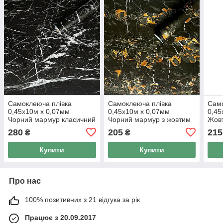
Самоклеюча плівка
Самоклеюча плівка
Само
0,45х10м х 0,07мм
0,45х10м х 0,07мм
0,45
Чорний мармур класичний
Чорний мармур з жовтим
Жов
SW-00001281
SW-00001282
000
280
205
215
₴
₴
Купити
Купити
Про нас
100% позитивних з 21 відгука за рік
Працює з 20.09.2017