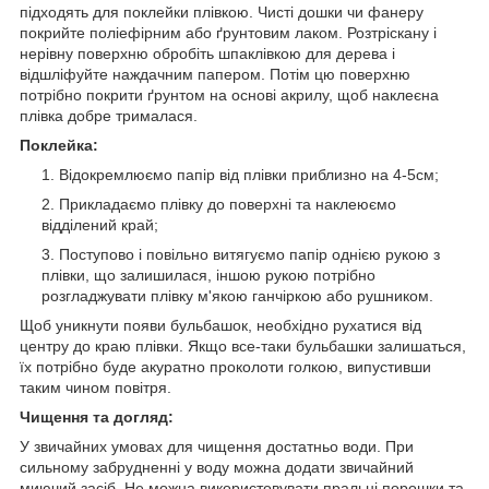
підходять для поклейки плівкою. Чисті дошки чи фанеру
покрийте поліефірним або ґрунтовим лаком. Розтріскану і
нерівну поверхню обробіть шпаклівкою для дерева і
відшліфуйте наждачним папером. Потім цю поверхню
потрібно покрити ґрунтом на основі акрилу, щоб наклеєна
плівка добре трималася.
Поклейка:
Відокремлюємо папір від плівки приблизно на 4-5см;
Прикладаємо плівку до поверхні та наклеюємо
відділений край;
Поступово і повільно витягуємо папір однією рукою з
плівки, що залишилася, іншою рукою потрібно
розгладжувати плівку м'якою ганчіркою або рушником.
Щоб уникнути появи бульбашок, необхідно рухатися від
центру до краю плівки. Якщо все-таки бульбашки залишаться,
їх потрібно буде акуратно проколоти голкою, випустивши
таким чином повітря.
Чищення та догляд:
У звичайних умовах для чищення достатньо води. При
сильному забрудненні у воду можна додати звичайний
миючий засіб. Не можна використовувати пральні порошки та