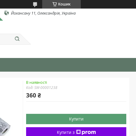
Кошик
Йохансану 11, Олександрія, Україна
В наявності
Код:
SW-00001238
360 ₴
Купити
Купити з