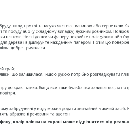
бруду, пилу, протріть насухо чистою тканиною або серветкою. 
тя посуду або (у складному випадку) лужним розчином. Поліров
йки плівкою. Чисті дошки чи фанеру покрийте поліефірним або ґ
ю для дерева і відшліфуйте наждачним папером. Потім цю поверх
лівка добре трималася.
ий край;
плівки, що залишилася, іншою рукою потрібно розгладжувати плів
тру до краю плівки. Якщо все-таки бульбашки залишаться, їх пот
повітря.
ому забрудненні у воду можна додати звичайний миючий засіб. 
ять абразивні речовини та ацетон.
ону, колір плівки на екрані може відрізнятися від реаль