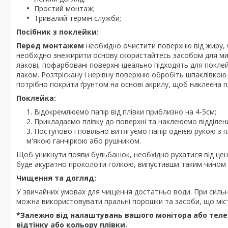
Простий монтаж;
Тривалий термін служби;
Посібник з поклейки:
Перед монтажем
необхідно очистити поверхню від жиру, 
необхідно знежирити основу скористайтесь засобом для мит
лакові, пофарбовані поверхні ідеально підходять для покле
лаком. Розтріскану і нерівну поверхню обробіть шпаклівко
потрібно покрити ґрунтом на основі акрилу, щоб наклеєна п
Поклейка:
Відокремлюємо папір від плівки приблизно на 4-5см;
Прикладаємо плівку до поверхні та наклеюємо відділен
Поступово і повільно витягуємо папір однією рукою з 
м'якою ганчіркою або рушником.
Щоб уникнути появи бульбашок, необхідно рухатися від цен
буде акуратно проколоти голкою, випустивши таким чином 
Чищення та догляд:
У звичайних умовах для чищення достатньо води. При сильн
можна використовувати пральні порошки та засоби, що міст
*Залежно від налаштувань вашого монітора або телеф
відтінку або кольору плівки.