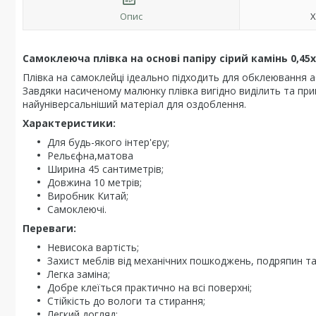
Опис
Х
Самоклеюча плівка на основі папіру сірий камінь 0,45
Плівка на самоклейці ідеально підходить для обклеювання а
Завдяки насиченому малюнку плівка вигідно виділить та при
найуніверсальніший матеріал для оздоблення.
Характеристики:
Для будь-якого інтер'єру;
Рельєфна,матова
Ширина 45 сантиметрів;
Довжина 10 метрів;
Виробник Китай;
Самоклеючі.
Переваги:
Невисока вартість;
Захист меблів від механічних пошкоджень, подряпин та 
Легка заміна;
Добре клеїться практично на всі поверхні;
Стійкість до вологи та стирання;
Легкий догляд;