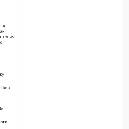
Якщо
ані,
рунтовим
ню
ку
рібно
Не
ного