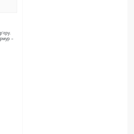
'єру.
армур –