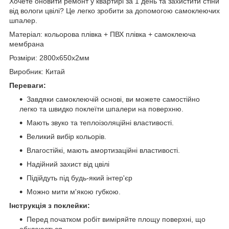
Хочете оновити ремонт у квартирі за 1 день та захистити стіни
від вологи цвілі? Це легко зробити за допомогою самоклеючих
шпалер.
Матеріал: кольорова плівка + ПВХ плівка + самоклеюча
мембрана
Розміри: 2800х650х2мм
Виробник: Китай
Переваги:
Завдяки самоклеючій основі, ви можете самостійно
легко та швидко поклеїти шпалери на поверхню.
Мають звуко та теплоізоляційні властивості.
Великий вибір кольорів.
Влагостійкі, мають амортизаційні властивості.
Надійний захист від цвілі
Підійдуть під будь-який інтер'єр
Можно мити м'якою губкою.
Інструкція з поклейки:
Перед початком робіт виміряйте площу поверхні, що
обклеюється.