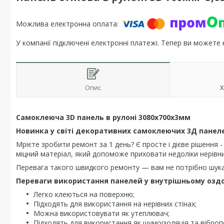
У компанії підключені електронні платежі. Тепер ви можете
Опис
Х
Самоклеюча 3D панель в рулоні 3080x700x3мм
Новинка у світі декоративних самоклеючих 3Д панеле
Мрієте зробити ремонт за 1 день? Є просте і дієве рішення -
міцний матеріал, який допоможе приховати недоліки нерівних
Перевага такого швидкого ремонту — вам не потрібно шукати
Переваги використання панелей у внутрішньому оздо
Легко клеються на поверхню;
Підходять для використання на нерівних стінах;
Можна використовувати як утеплювач;
Підходять для використання як шумоізоляція та віброп