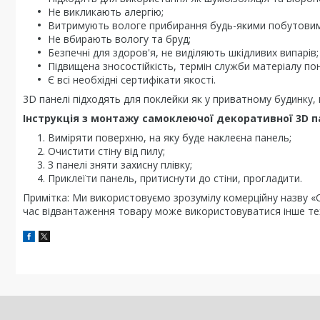
Не викликають алергію;
Витримують вологе прибирання будь-якими побутовим
Не вбирають вологу та бруд;
Безпечні для здоров'я, не виділяють шкідливих випарів;
Підвищена зносостійкість, термін служби матеріалу пон
Є всі необхідні сертифікати якості.
3D панелі підходять для поклейки як у приватному будинку, в
Інструкція з монтажу самоклеючої декоративної 3D п
Виміряти поверхню, на яку буде наклеєна панель;
Очистити стіну від пилу;
З панелі зняти захисну плівку;
Приклеїти панель, притиснути до стіни, прогладити.
Примітка: Ми використовуємо зрозумілу комерційну назву «Са
час відвантаження товару може використовуватися інше те