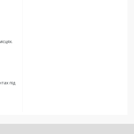
місцях.
нтах під