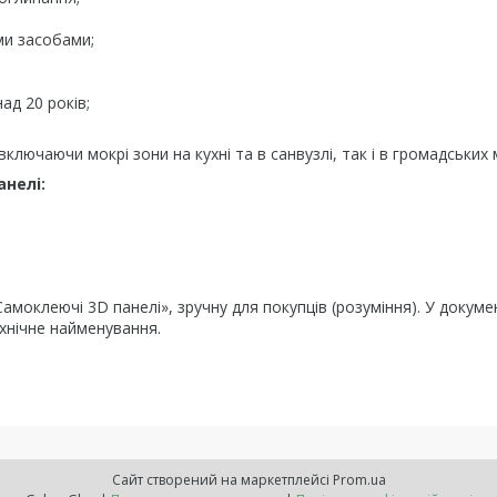
и засобами;
ад 20 років;
ключаючи мокрі зони на кухні та в санвузлі, так і в громадських 
анелі:
моклеючі 3D панелі», зручну для покупців (розуміння). У докуме
хнічне найменування.
Сайт створений на маркетплейсі
Prom.ua