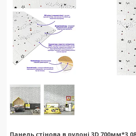
Панель стінова в рулоні 3D 700мм*3,0