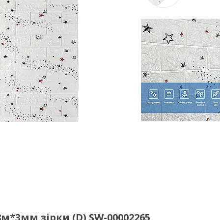
8м*3мм зірки (D) SW-00002265