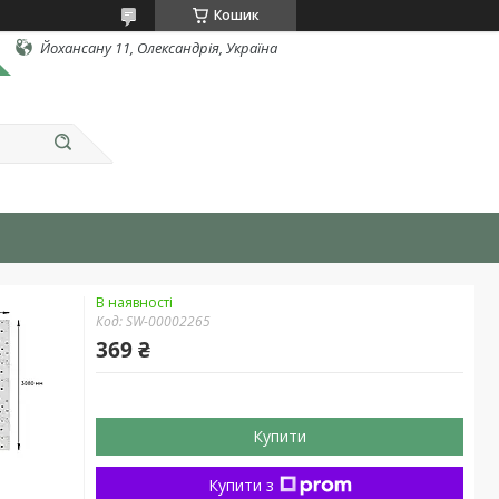
Кошик
Йохансану 11, Олександрія, Україна
В наявності
Код:
SW-00002265
369 ₴
Купити
Купити з