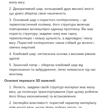
малу вагу.
Декоративний шар: кольоровий друк високої якості,
що довго зберігає свою насиченість.
Основний шар з пористого поліпропілену – це
термопластичний полімер, його структура включає
повторювані молекулярні одиниці пропілену. Він має
пористу структуру, завдяки чому має гарну
термоізоляцію і низьку щільність, а відповідно і малу
вагу. Пористий поліпропілен також стійкий до вологи і
хімічно інертний.
Клейовий шар: нетоксична основа з високим рівнем
адгезії.
Захисний папір – оберігає клейовий шар від
пересихання та забруднення, легко знімається під час
монтажу.
Основні переваги 3D панелей:
Легкість: завдяки своїй структурі матеріал має малу
вагу, це полегшує транспортування (при цьому роблячи
його більш економічним) та встановлення.
Ізоляційні властивості: пористий характер матеріалу,
крім малої ваги, надає йому добрих тепло- та