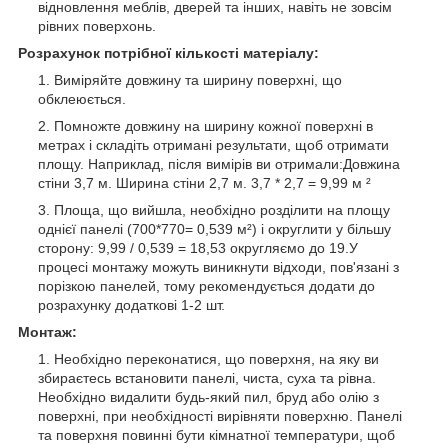
відновлення меблів, дверей та інших, навіть не зовсім
рівних поверхонь.
Розрахунок потрібної кількості матеріалу:
Виміряйте довжину та ширину поверхні, що
обклеюється.
Помножте довжину на ширину кожної поверхні в
метрах і складіть отримані результати, щоб отримати
площу. Наприклад, після вимірів ви отримали:Довжина
стіни 3,7 м. Ширина стіни 2,7 м. 3,7 * 2,7 = 9,99 м ²
Площа, що вийшла, необхідно розділити на площу
однієї панелі (700*770= 0,539 м²) і округлити у більшу
сторону: 9,99 / 0,539 = 18,53 округляємо до 19.У
процесі монтажу можуть виникнути відходи, пов'язані з
порізкою панелей, тому рекомендується додати до
розрахунку додаткові 1-2 шт.
Монтаж:
Необхідно переконатися, що поверхня, на яку ви
збираєтесь встановити панелі, чиста, суха та рівна.
Необхідно видалити будь-який пил, бруд або олію з
поверхні, при необхідності вирівняти поверхню. Панелі
та поверхня повинні бути кімнатної температури, щоб