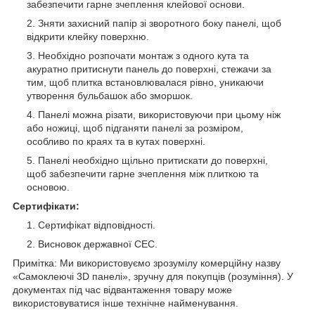
забезпечити гарне зчеплення клейової основи.
Зняти захисний папір зі зворотного боку панелі, щоб
відкрити клейку поверхню.
Необхідно розпочати монтаж з одного кута та
акуратно притиснути панель до поверхні, стежачи за
тим, щоб плитка встановлювалася рівно, уникаючи
утворення бульбашок або зморшок.
Панелі можна різати, використовуючи при цьому ніж
або ножиці, щоб підганяти панелі за розміром,
особливо по краях та в кутах поверхні.
Панелі необхідно щільно притискати до поверхні,
щоб забезпечити гарне зчеплення між плиткою та
основою.
Сертифікати:
Сертифікат відповідності.
Висновок державної СЕС.
Примітка: Ми використовуємо зрозумілу комерційну назву
«Самоклеючі 3D панелі», зручну для покупців (розуміння). У
документах під час відвантаження товару може
використовуватися інше технічне найменування.