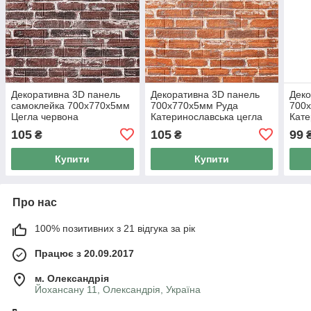
Декоративна 3D панель
Декоративна 3D панель
Деко
самоклейка 700х770х5мм
700х770х5мм Руда
700
Цегла червона
Катеринославська цегла
Кате
Катеринославська (043)
(044) SW-00000037
піща
105
105
99
₴
₴
SW-00000031
000
Купити
Купити
Про нас
100% позитивних з 21 відгука за рік
Працює з 20.09.2017
м. Олександрія
Йохансану 11, Олександрія, Україна