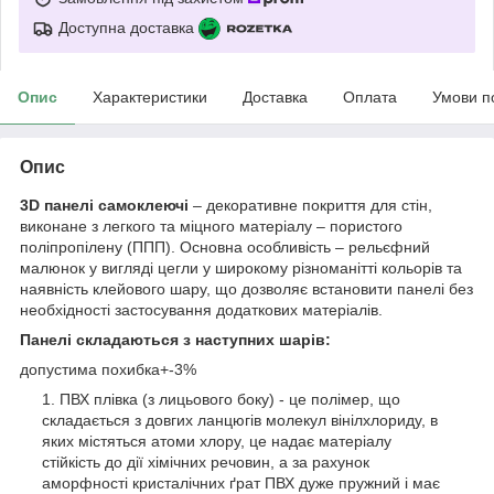
Доступна доставка
Опис
Характеристики
Доставка
Оплата
Умови п
Опис
3D панелі самоклеючі
– декоративне покриття для стін,
виконане з легкого та міцного матеріалу – пористого
поліпропілену (ППП). Основна особливість – рельєфний
малюнок у вигляді цегли у широкому різноманітті кольорів та
наявність клейового шару, що дозволяє встановити панелі без
необхідності застосування додаткових матеріалів.
Панелі складаються з наступних шарів:
допустима похибка+-3%
ПВХ плівка (з лицьового боку) - це полімер, що
складається з довгих ланцюгів молекул вінілхлориду, в
яких містяться атоми хлору, це надає матеріалу
стійкість до дії хімічних речовин, а за рахунок
аморфності кристалічних ґрат ПВХ дуже пружний і має