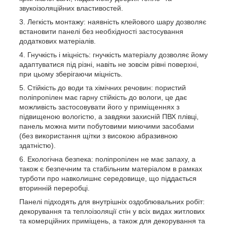
звукоізоляційних властивостей.
Легкість монтажу: наявність клейового шару дозволяє
встановити панелі без необхідності застосування
додаткових матеріалів.
Гнучкість і міцність: гнучкість матеріалу дозволяє йому
адаптуватися під різні, навіть не зовсім рівні поверхні,
при цьому зберігаючи міцність.
Стійкість до води та хімічних речовин: пористий
поліпропілен має гарну стійкість до вологи, це дає
можливість застосовувати його у приміщеннях з
підвищеною вологістю, а завдяки захисній ПВХ плівці,
панель можна мити побутовими миючими засобами
(без використання щітки з високою абразивною
здатністю).
Екологічна безпека: поліпропілен не має запаху, а
також є безпечним та стабільним матеріалом в рамках
турботи про навколишнє середовище, що піддається
вторинній переробці.
Панелі підходять для внутрішніх оздоблювальних робіт:
декорування та теплоізоляції стін у всіх видах житлових
та комерційних приміщень, а також для декорування та