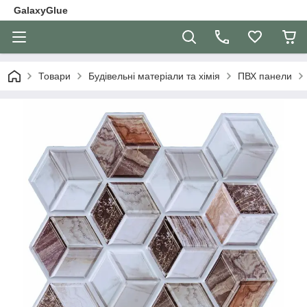
GalaxyGlue
Товари
Будівельні матеріали та хімія
ПВХ панели