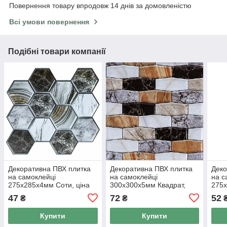
Повернення товару впродовж 14 днів за домовленістю
Всі умови повернення
Подібні товари компанії
Декоративна ПВХ плитка
Декоративна ПВХ плитка
Деко
на самоклейці
на самоклейці
на с
275х285х4мм Соти, ціна
300х300х5мм Квадрат,
275х
за 1 шт. (СПП-500) SW-
ціна за 1 шт. (СПП-605)
за 1
47
72
52
₴
₴
00000524
SW-00000672
000
Купити
Купити