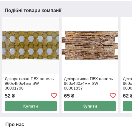
Подібні товари компанії
Декоративна ПВХ панель
Декоративна ПВХ панель
Деко
960х480х4мм SW-
960х480х4мм SW-
960
00001790
00001837
000
52
65
62
₴
₴
Купити
Купити
Про нас