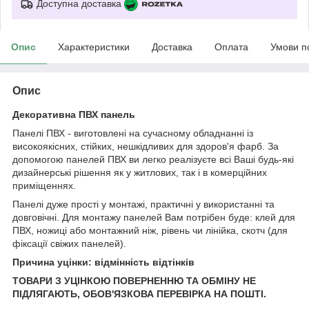
Доступна доставка
Опис
Характеристики
Доставка
Оплата
Умови п
Опис
Декоративна ПВХ панель
Панелі ПВХ - виготовлені на сучасному обладнанні із
високоякісних, стійких, нешкідливих для здоров'я фарб. За
допомогою панелей ПВХ ви легко реалізуєте всі Ваші будь-які
дизайнерські рішення як у житлових, так і в комерційних
приміщеннях.
Панелі дуже прості у монтажі, практичні у використанні та
довговічні. Для монтажу панелей Вам потрібен буде: клей для
ПВХ, ножиці або монтажний ніж, рівень чи лінійка, скотч (для
фіксації свіжих панелей).
Причина уцінки: відмінність відтінків
ТОВАРИ З УЦІНКОЮ ПОВЕРНЕННЮ ТА ОБМІНУ НЕ
ПІДЛЯГАЮТЬ, ОБОВ'ЯЗКОВА ПЕРЕВІРКА НА ПОШТІ.