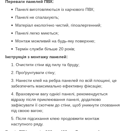
Переваги панелей ПВХ:
Панелі виготовляються із харчового ПВХ;
Панелі не спалахують;
Матеріал екологічно чистий, гіпоалергенний;
Панелі легко миються;
Монтаж можливий на будь-яку поверхню;
Термін служби більше 20 років;
Інструкція з монтажу панелей:
Очистити стіни від пилу та бруду;
Проґрунтувати стіну;
Нанести клей на ребра панелей по всій площині, це
забезпечить максимально ефективну фіксацію;
Враховуючи вагу однієї панелі, рекомендується
відразу після приклеювання панелі, додатково
зафіксувати її скотчем до стіни, щоб уникнути сповзання
під своєю вагою;
Після підсихання клею продовжити монтаж
наступного ряду.