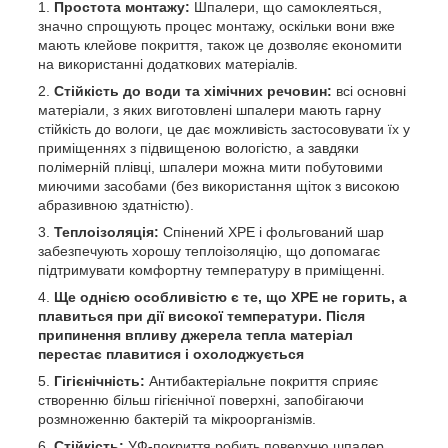
Простота монтажу:
Шпалери, що самоклеяться,
значно спрощують процес монтажу, оскільки вони вже
мають клейове покриття, також це дозволяє економити
на використанні додаткових матеріалів.
Стійкість до води та хімічних речовин:
всі основні
матеріали, з яких виготовлені шпалери мають гарну
стійкість до вологи, це дає можливість застосовувати їх у
приміщеннях з підвищеною вологістю, а завдяки
полімерній плівці, шпалери можна мити побутовими
миючими засобами (без використання щіток з високою
абразивною здатністю).
Теплоізоляція:
Спінений ХРЕ і фольгований шар
забезпечують хорошу теплоізоляцію, що допомагає
підтримувати комфортну температуру в приміщенні.
Ще однією особливістю є те, що ХРЕ не горить, а
плавиться при дії високої температури. Після
припинення впливу джерела тепла матеріал
перестає плавитися і охолоджується
Гігієнічність:
Антибактеріальне покриття сприяє
створенню більш гігієнічної поверхні, запобігаючи
розмноженню бактерій та мікроорганізмів.
Стійкість:
УФ-покриття робить поверхню шпалер