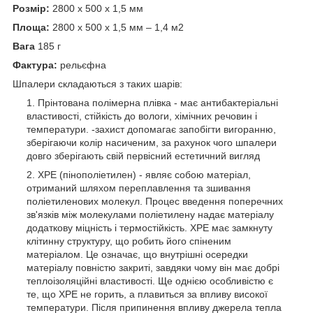
Розмір:
2800 х 500 х 1,5 мм
Площа:
2800 х 500 х 1,5 мм – 1,4 м2
Вага
185 г
Фактура:
рельєфна
Шпалери складаються з таких шарів:
Прінтована полімерна плівка - має антибактеріальні
властивості, стійкість до вологи, хімічних речовин і
температури. -захист допомагає запобігти вигоранню,
зберігаючи колір насиченим, за рахунок чого шпалери
довго зберігають свій первісний естетичний вигляд
XPE (пінополіетилен) - являє собою матеріал,
отриманий шляхом переплавлення та зшивання
поліетиленових молекул. Процес введення поперечних
зв'язків між молекулами поліетилену надає матеріалу
додаткову міцність і термостійкість. XPE має замкнуту
клітинну структуру, що робить його спіненим
матеріалом. Це означає, що внутрішні осередки
матеріалу повністю закриті, завдяки чому він має добрі
теплоізоляційні властивості. Ще однією особливістю є
те, що ХРЕ не горить, а плавиться за впливу високої
температури. Після припинення впливу джерела тепла