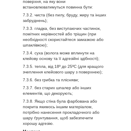
поверхня, на яку вони
встановлюватимуться повинна бути:
чиста (без пилу, бруду, жиру та інших
забруднень);
гладка, без виступаючих частинок,
помітних нерівностей або тріщин (при
необхідності скористайтеся замазкою або
шпаклівкою);
суха (волога може вплинути на
клейову основу та її адгезійні здібності);
тепла, від 18º до 25ºС (для кращого
зчеплення клейового шару з поверхнею);
без грибка та плісняви;
без старих шпалер або інших
елементів, що декорують;
Якщо стіна була фарбована або
покрита якимось іншим матеріалом,
потрібно нанесення прокладочного або
шару ґрунтування, щоб забезпечити
хорошу адгезію.