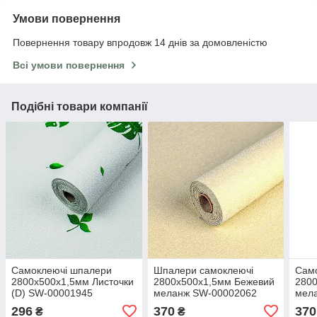
Умови повернення
Повернення товару впродовж 14 днів за домовленістю
Всі умови повернення
Подібні товари компанії
Самоклеючі шпалери
Шпалери самоклеючі
Сам
2800х500х1,5мм Листочки
2800х500х1,5мм Бежевий
2800
(D) SW-00001945
меланж SW-00002062
мела
000
296
370
370
₴
₴