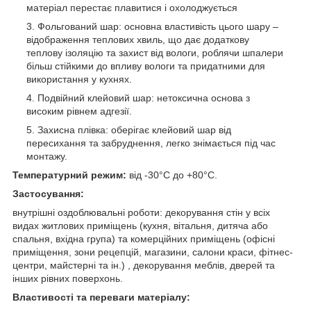
матеріал перестає плавитися і охолоджується
Фольгований шар: основна властивість цього шару –
відображення теплових хвиль, що дає додаткову
теплову ізоляцію та захист від вологи, роблячи шпалери
більш стійкими до впливу вологи та придатними для
використання у кухнях.
Подвійний клейовий шар: нетоксична основа з
високим рівнем адгезії.
Захисна плівка: оберігає клейовий шар від
пересихання та забруднення, легко знімається під час
монтажу.
Температурний режим:
від -30°C до +80°C.
Застосування:
внутрішні оздоблювальні роботи: декорування стін у всіх
видах житлових приміщень (кухня, вітальня, дитяча або
спальня, вхідна група) та комерційних приміщень (офісні
приміщення, зони рецепцій, магазини, салони краси, фітнес-
центри, майстерні та ін.) , декорування меблів, дверей та
інших рівних поверхонь.
Властивості та переваги матеріалу: