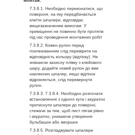
Монтаж:
Необхідно переконатися, що
поверхня, на яку передбачається
клеїти шпалери, відповідає
вищезазначеним вимогам. У
приміщенні не повинно бути протягів
під час проведення монтажних робіт
Кожен рулон перед
поклеюванням слід перевірити на
відповідність кольору (відтінку). Не
знімаючи захисну плівку з клейового
шару, додайте новий рулон до вже
наклеєних шпалер, якщо відтінок
відрізняється, слід перевернути
рулон.
Необхідно розпочати
встановлення з одного кута і акуратно
притиснути шпалери до поверхні,
стежачи за тим, щоб лист лягав рівно
і акуратно, уникаючи утворення
бульбашок або зморшок
Розгладжувати шпалери