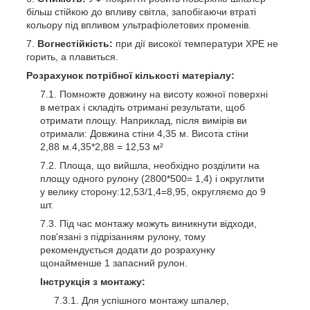
більш стійкою до впливу світла, запобігаючи втраті
кольору під впливом ультрафіолетових променів.
Вогнестійкість:
при дії високої температури ХРЕ не
горить, а плавиться.
Розрахунок потрібної кількості матеріалу:
Помножте довжину на висоту кожної поверхні
в метрах і складіть отримані результати, щоб
отримати площу. Наприклад, після вимірів ви
отримали: Довжина стіни 4,35 м. Висота стіни
2,88 м.4,35*2,88 = 12,53 м²
Площа, що вийшла, необхідно розділити на
площу одного рулону (2800*500= 1,4) і округлити
у велику сторону:12,53/1,4=8,95, округляємо до 9
шт.
Під час монтажу можуть виникнути відходи,
пов'язані з підрізанням рулону, тому
рекомендується додати до розрахунку
щонайменше 1 запасний рулон.
Інструкція з монтажу:
Для успішного монтажу шпалер,