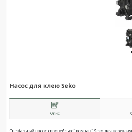
Насос для клею Seko
Опис
Х
Спеціальний насос європейської компанії Seko для перекачу