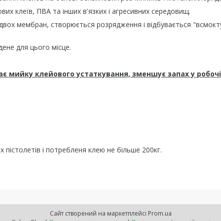
вих клеїв, ПВА та інших в'язких і агресивних середовищ.
двох мембран, створюється розрядження і відбувається "всмокт
ене для цього місце.
 мийку клейового устаткування, зменшує запах у робочій
х пістолетів і потребленя клею не більше 200кг.
Сайт створений на маркетплейсі
Prom.ua