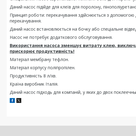
Даний насос підійде для клеїв для поролону, пінополіуретано
Принцип роботи: перекачування здійснюється з допомогою 
перекачування.
Даний насос встановлюється на бочку або спеціальне відвед
Насос не потребує додаткового обслуговування.
Використання насоса зменшує витрату клею, виключає
прискорює продуктивність!
Матеріал мембрану тефлон.
Матеріал корпусу поліпропілен.
Продуктивність 8 л/хв.
Країна виробник Італія.
Даний насос підходь для компаній, у яких до двох поклеечны