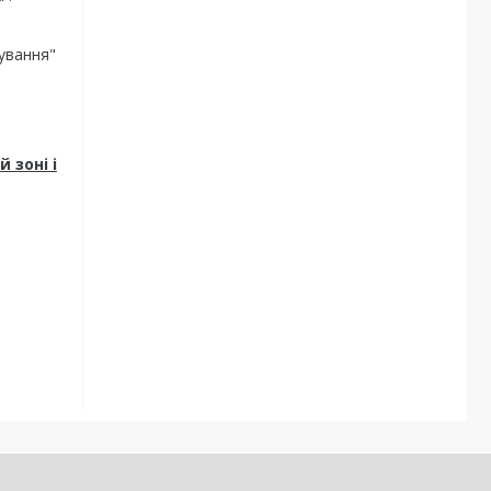
ування"
 зоні і